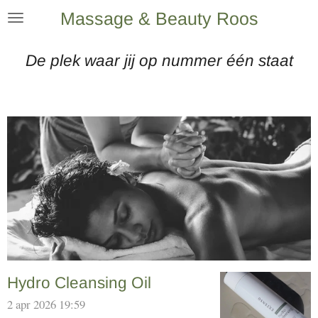
Massage & Beauty Roos
Ga
direct
De plek waar jij op nummer één staat
naar
de
hoofdinhoud
Hydro Cleansing Oil
2 apr 2026
19:59