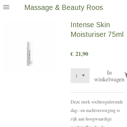
Massage & Beauty Roos
Ga
direct
Intense Skin
naar
de
Moisturiser 75ml
hoofdinhoud
€ 21,90
In
winkelwagen
Deze sterk vochtregulerende
dag– en nachtverzorging is
rijk aan hoogwaardige