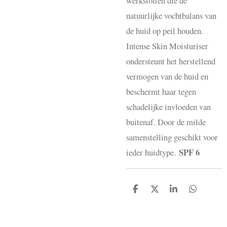
werkstoffen die de
natuurlijke vochtbalans van
de huid op peil houden.
Intense Skin Moisturiser
ondersteunt het herstellend
vermogen van de huid en
beschermt haar tegen
schadelijke invloeden van
buitenaf. Door de milde
samenstelling geschikt voor
SPF 6
ieder huidtype.
D
D
S
D
e
e
h
e
l
e
a
l
e
l
r
e
n
e
n