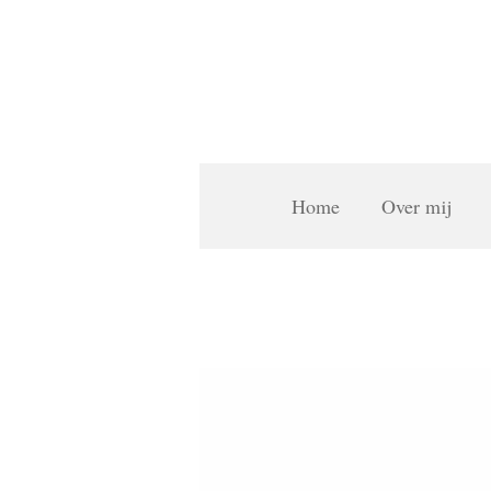
Ga
direct
naar
de
hoofdinhoud
Home
Over mij