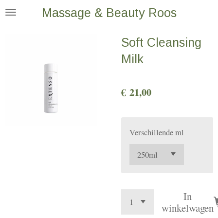
Massage & Beauty Roos
Ga
direct
Soft Cleansing
naar
de
Milk
hoofdinhoud
€ 21,00
Verschillende ml
In
winkelwagen